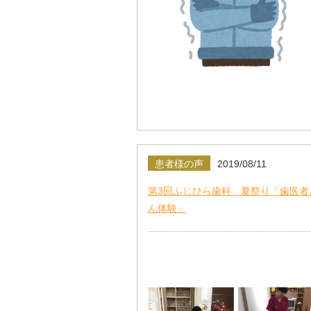
患者様の声
2019/08/11
第3回ふじひら歯科 夏祭り「歯医者
ん体験」