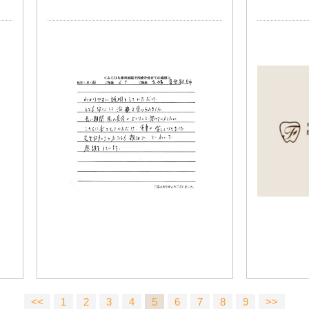
<<
1
2
3
4
5
6
7
8
9
>>